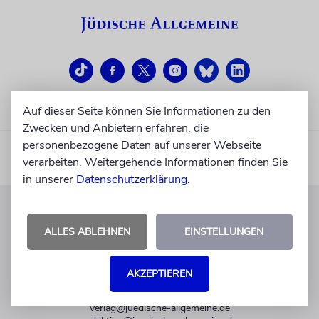
Auf dieser Seite können Sie Informationen zu den
Zwecken und Anbietern erfahren, die
personenbezogene Daten auf unserer Webseite
verarbeiten. Weitergehende Informationen finden Sie
in unserer
Datenschutzerklärung
.
KUNDENSERVICE
ALLES ABLEHNEN
EINSTELLUNGEN
+49 30 275833 0
Mo-Do 9-17 Uhr
AKZEPTIEREN
Fr 9-14 Uhr
verlag@juedische-allgemeine.de