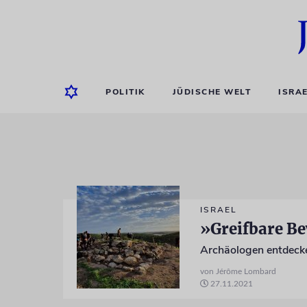
POLITIK
JÜDISCHE WELT
ISRA
ISRAEL
»Greifbare B
Archäologen entdecke
von Jérôme Lombard
27.11.2021