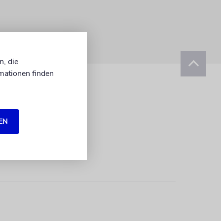
n, die
mationen finden
EN