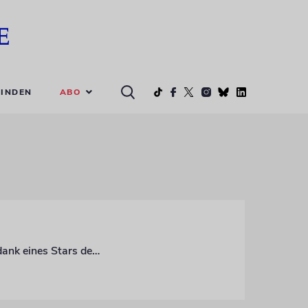
ABO
INDEN
Das Jüdische Museum Berlin ehrt den Unternehmer und Verleger Salman Schocken dank eines Stars der US-Literatur