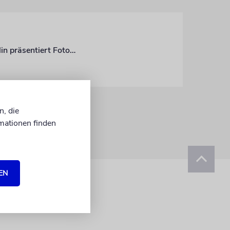
Wie Juden im kommunistischen Teil Deutschlands lebten: Das Jüdische Museum Berlin präsentiert Fotos, Kunst und eine Menora aus dem VEB Wohnraumleuchten
n, die
mationen finden
EN