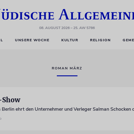
08. AUGUST 2026
– 25. AW 5786
EL
UNSERE WOCHE
KULTUR
RELIGION
GEME
ROMAN MÄRZ
n-Show
o