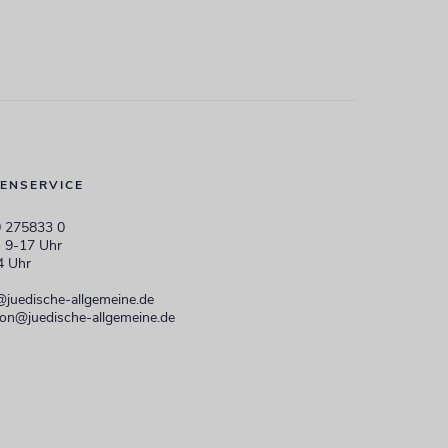
ENSERVICE
 275833 0
 9-17 Uhr
4 Uhr
@juedische-allgemeine.de
ion@juedische-allgemeine.de