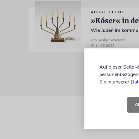
AUSSTELLUNG
»Kóser« in d
von Sabine Schereck
14.09.2023
Auf dieser Seite 
personenbezogene 
Sie in unserer
Dat
A