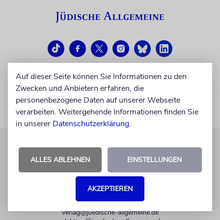
Auf dieser Seite können Sie Informationen zu den
Zwecken und Anbietern erfahren, die
personenbezogene Daten auf unserer Webseite
verarbeiten. Weitergehende Informationen finden Sie
in unserer
Datenschutzerklärung
.
KUNDENSERVICE
ALLES ABLEHNEN
EINSTELLUNGEN
+49 30 275833 0
Mo-Do 9-17 Uhr
AKZEPTIEREN
Fr 9-14 Uhr
verlag@juedische-allgemeine.de