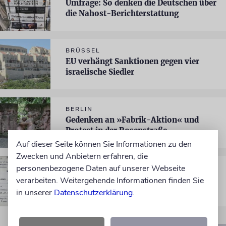
Umfrage: So denken die Deutschen über
die Nahost-Berichterstattung
BRÜSSEL
EU verhängt Sanktionen gegen vier
israelische Siedler
BERLIN
Gedenken an »Fabrik-Aktion« und
Protest in der Rosenstraße
Auf dieser Seite können Sie Informationen zu den
Zwecken und Anbietern erfahren, die
personenbezogene Daten auf unserer Webseite
KINDERTRANSPORTE
»I said, ‚Auf Wiedersehen‘ «
verarbeiten. Weitergehende Informationen finden Sie
in unserer
Datenschutzerklärung
.