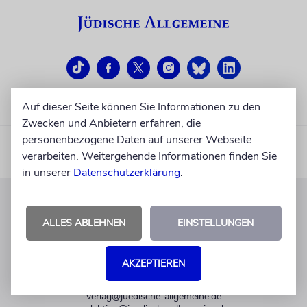
Auf dieser Seite können Sie Informationen zu den
Zwecken und Anbietern erfahren, die
personenbezogene Daten auf unserer Webseite
verarbeiten. Weitergehende Informationen finden Sie
in unserer
Datenschutzerklärung
.
KUNDENSERVICE
ALLES ABLEHNEN
EINSTELLUNGEN
+49 30 275833 0
Mo-Do 9-17 Uhr
AKZEPTIEREN
Fr 9-14 Uhr
verlag@juedische-allgemeine.de