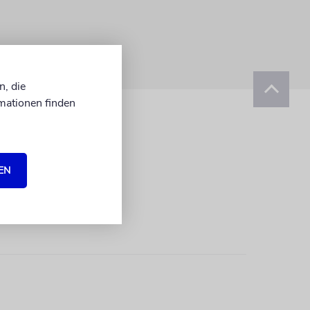
n, die
mationen finden
EN