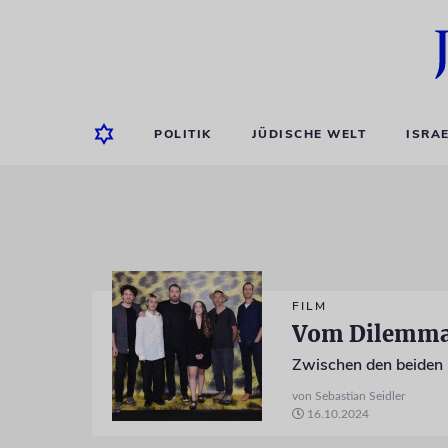
POLITIK
JÜDISCHE WELT
ISRA
FILM
Vom Dilemma 
von Sebastian Seidler
16.10.2024