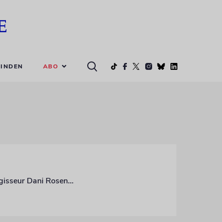
ABO
INDEN
Zwischen den beiden Polen eines Liebesfilms und eines politischen Dramas webt Regisseur Dani Rosenberg in »Der verschwundene Soldat« ein komplexes, vielschichtiges Porträt der israelischen Gesellschaft