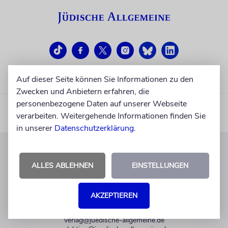
Auf dieser Seite können Sie Informationen zu den
Zwecken und Anbietern erfahren, die
personenbezogene Daten auf unserer Webseite
verarbeiten. Weitergehende Informationen finden Sie
in unserer
Datenschutzerklärung
.
KUNDENSERVICE
ALLES ABLEHNEN
EINSTELLUNGEN
+49 30 275833 0
Mo-Do 9-17 Uhr
AKZEPTIEREN
Fr 9-14 Uhr
verlag@juedische-allgemeine.de