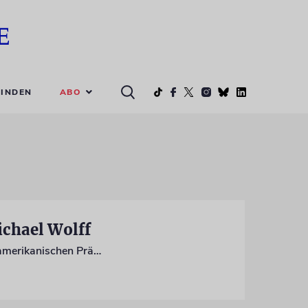
ABO
INDEN
chael Wolff
Ein neues Sachbuch aus den USA, das auch auf Deutsch erschienen ist, sorgt beim amerikanischen Präsidenten für Unmut