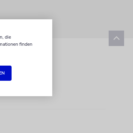
n, die
mationen finden
EN