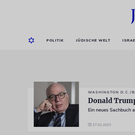
POLITIK
JÜDISCHE WELT
ISRA
WASHINGTON D.C./B
Donald Trump
27.02.2025