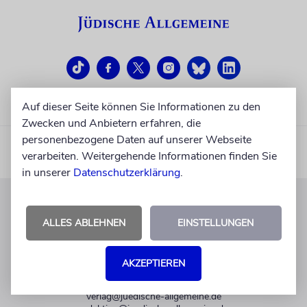
Auf dieser Seite können Sie Informationen zu den
Zwecken und Anbietern erfahren, die
personenbezogene Daten auf unserer Webseite
verarbeiten. Weitergehende Informationen finden Sie
in unserer
Datenschutzerklärung
.
KUNDENSERVICE
ALLES ABLEHNEN
EINSTELLUNGEN
+49 30 275833 0
Mo-Do 9-17 Uhr
AKZEPTIEREN
Fr 9-14 Uhr
verlag@juedische-allgemeine.de