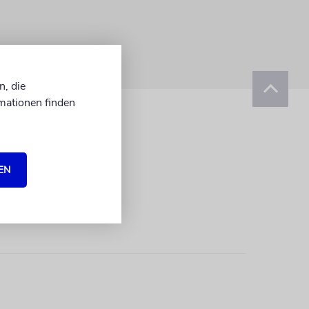
n, die
mationen finden
EN