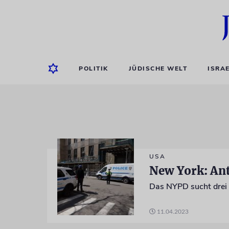
POLITIK
JÜDISCHE WELT
ISRA
USA
New York: Ant
Das NYPD sucht drei 
11.04.2023