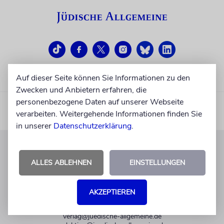
Auf dieser Seite können Sie Informationen zu den
Zwecken und Anbietern erfahren, die
personenbezogene Daten auf unserer Webseite
verarbeiten. Weitergehende Informationen finden Sie
in unserer
Datenschutzerklärung
.
KUNDENSERVICE
ALLES ABLEHNEN
EINSTELLUNGEN
+49 30 275833 0
Mo-Do 9-17 Uhr
AKZEPTIEREN
Fr 9-14 Uhr
verlag@juedische-allgemeine.de