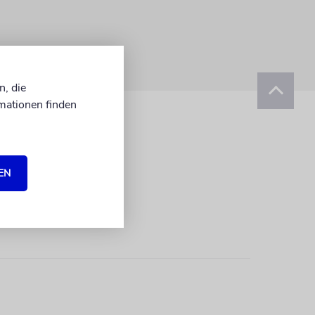
n, die
mationen finden
EN