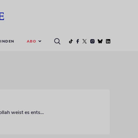
ABO
INDEN
Jerusalem und Beirut begrüßen das überraschende Abkommen. Die Terrormiliz Hisbollah weist es entschieden zurück