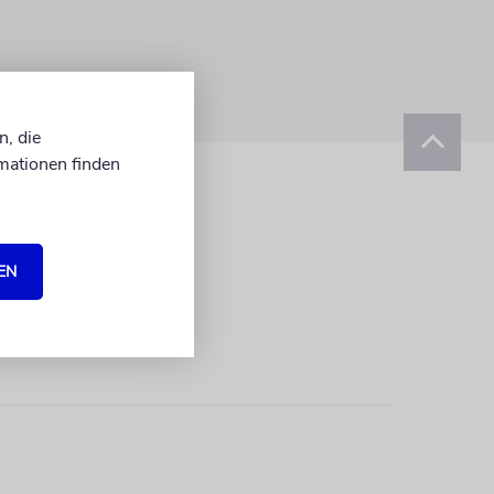
n, die
mationen finden
EN