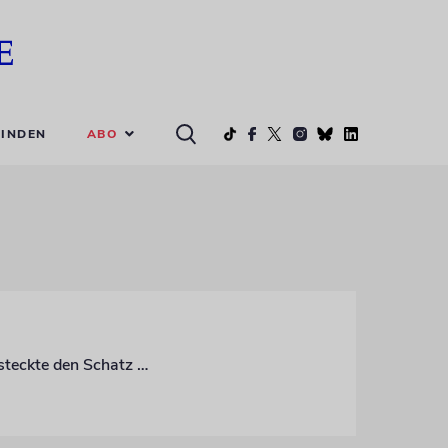
ABO
INDEN
Weltweit existieren nur vier Exemplare dieser »goldenen Giganten«. Ein Millionär versteckte den Schatz jahrzehntelang in seinem Garten.