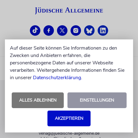
Auf dieser Seite können Sie Informationen zu den
Zwecken und Anbietern erfahren, die
personenbezogene Daten auf unserer Webseite
verarbeiten. Weitergehende Informationen finden Sie
in unserer
Datenschutzerklärung
.
KUNDENSERVICE
ALLES ABLEHNEN
EINSTELLUNGEN
+49 30 275833 0
Mo-Do 9-17 Uhr
AKZEPTIEREN
Fr 9-14 Uhr
verlag@juedische-allgemeine.de