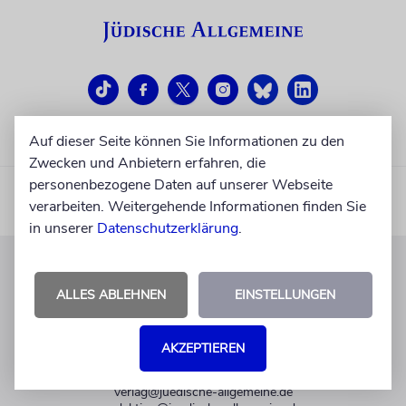
Auf dieser Seite können Sie Informationen zu den
Zwecken und Anbietern erfahren, die
personenbezogene Daten auf unserer Webseite
verarbeiten. Weitergehende Informationen finden Sie
in unserer
Datenschutzerklärung
.
KUNDENSERVICE
ALLES ABLEHNEN
EINSTELLUNGEN
+49 30 275833 0
Mo-Do 9-17 Uhr
AKZEPTIEREN
Fr 9-14 Uhr
verlag@juedische-allgemeine.de