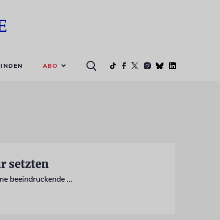
ABO
INDEN
r setzten
Zum 80. Jahrestag des Aufstands im Warschauer Ghetto zeigt das Museum Polin eine beeindruckende Ausstellung