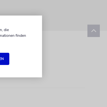
n, die
mationen finden
EN