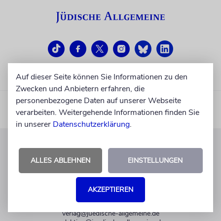
Auf dieser Seite können Sie Informationen zu den
Zwecken und Anbietern erfahren, die
personenbezogene Daten auf unserer Webseite
verarbeiten. Weitergehende Informationen finden Sie
in unserer
Datenschutzerklärung
.
KUNDENSERVICE
ALLES ABLEHNEN
EINSTELLUNGEN
+49 30 275833 0
Mo-Do 9-17 Uhr
AKZEPTIEREN
Fr 9-14 Uhr
verlag@juedische-allgemeine.de