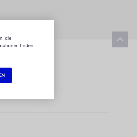
n, die
mationen finden
EN