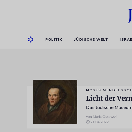
POLITIK
JÜDISCHE WELT
ISRA
MOSES MENDELSSO
Licht der Ver
Das Jüdische Museum 
von Maria Ossowski
21.04.2022