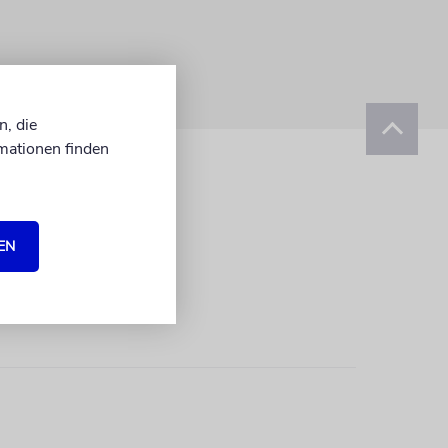
n, die
mationen finden
EN