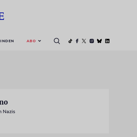
ABO
INDEN
rno
n Nazis