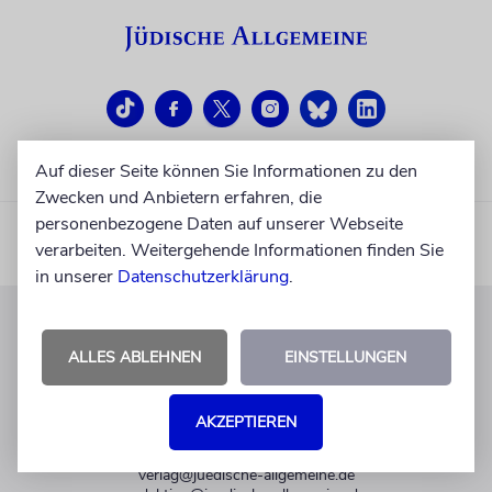
Auf dieser Seite können Sie Informationen zu den
Zwecken und Anbietern erfahren, die
personenbezogene Daten auf unserer Webseite
verarbeiten. Weitergehende Informationen finden Sie
in unserer
Datenschutzerklärung
.
KUNDENSERVICE
ALLES ABLEHNEN
EINSTELLUNGEN
+49 30 275833 0
Mo-Do 9-17 Uhr
AKZEPTIEREN
Fr 9-14 Uhr
verlag@juedische-allgemeine.de