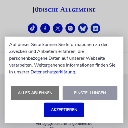
Auf dieser Seite können Sie Informationen zu den
Zwecken und Anbietern erfahren, die
personenbezogene Daten auf unserer Webseite
verarbeiten. Weitergehende Informationen finden Sie
in unserer
Datenschutzerklärung
.
KUNDENSERVICE
ALLES ABLEHNEN
EINSTELLUNGEN
+49 30 275833 0
Mo-Do 9-17 Uhr
AKZEPTIEREN
Fr 9-14 Uhr
verlag@juedische-allgemeine.de