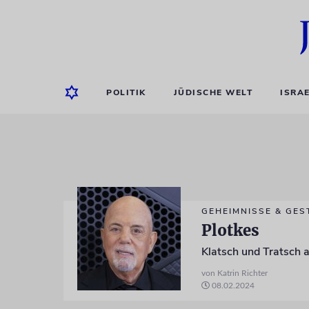
POLITIK
JÜDISCHE WELT
ISRA
GEHEIMNISSE & GES
Plotkes
Klatsch und Tratsch a
von Katrin Richter
08.02.2024