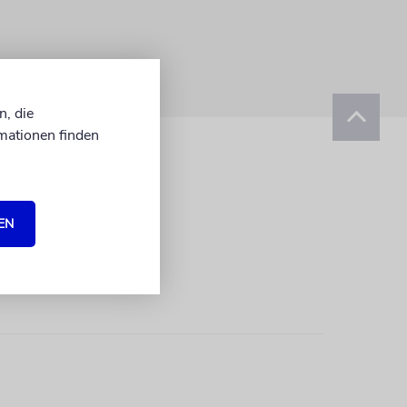
n, die
mationen finden
EN