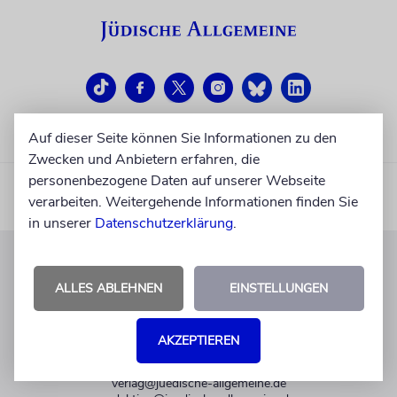
Auf dieser Seite können Sie Informationen zu den
Zwecken und Anbietern erfahren, die
personenbezogene Daten auf unserer Webseite
verarbeiten. Weitergehende Informationen finden Sie
in unserer
Datenschutzerklärung
.
KUNDENSERVICE
ALLES ABLEHNEN
EINSTELLUNGEN
+49 30 275833 0
Mo-Do 9-17 Uhr
AKZEPTIEREN
Fr 9-14 Uhr
verlag@juedische-allgemeine.de