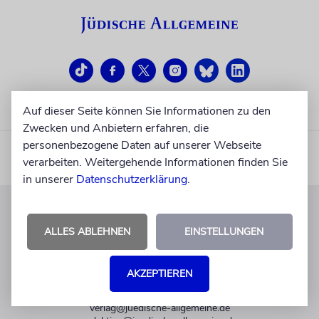
Auf dieser Seite können Sie Informationen zu den
Zwecken und Anbietern erfahren, die
personenbezogene Daten auf unserer Webseite
verarbeiten. Weitergehende Informationen finden Sie
in unserer
Datenschutzerklärung
.
KUNDENSERVICE
ALLES ABLEHNEN
EINSTELLUNGEN
+49 30 275833 0
Mo-Do 9-17 Uhr
AKZEPTIEREN
Fr 9-14 Uhr
verlag@juedische-allgemeine.de