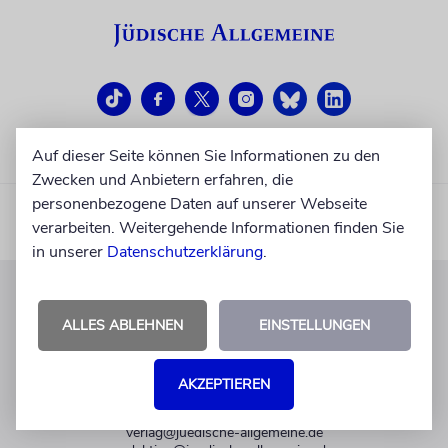
Auf dieser Seite können Sie Informationen zu den
Zwecken und Anbietern erfahren, die
personenbezogene Daten auf unserer Webseite
verarbeiten. Weitergehende Informationen finden Sie
in unserer
Datenschutzerklärung
.
KUNDENSERVICE
ALLES ABLEHNEN
EINSTELLUNGEN
+49 30 275833 0
Mo-Do 9-17 Uhr
AKZEPTIEREN
Fr 9-14 Uhr
verlag@juedische-allgemeine.de