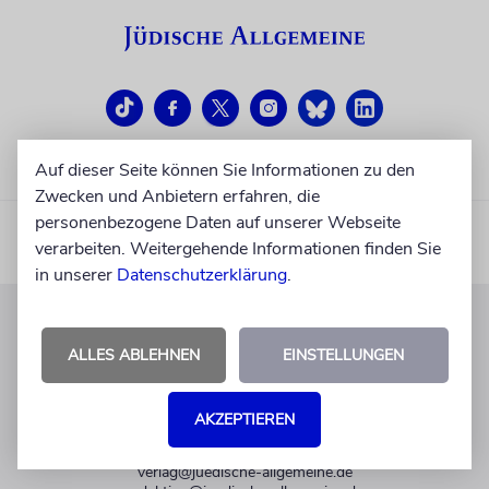
Auf dieser Seite können Sie Informationen zu den
Zwecken und Anbietern erfahren, die
personenbezogene Daten auf unserer Webseite
verarbeiten. Weitergehende Informationen finden Sie
in unserer
Datenschutzerklärung
.
KUNDENSERVICE
ALLES ABLEHNEN
EINSTELLUNGEN
+49 30 275833 0
Mo-Do 9-17 Uhr
AKZEPTIEREN
Fr 9-14 Uhr
verlag@juedische-allgemeine.de