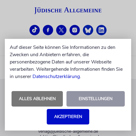
Auf dieser Seite können Sie Informationen zu den
Zwecken und Anbietern erfahren, die
personenbezogene Daten auf unserer Webseite
verarbeiten. Weitergehende Informationen finden Sie
in unserer
Datenschutzerklärung
.
KUNDENSERVICE
ALLES ABLEHNEN
EINSTELLUNGEN
+49 30 275833 0
Mo-Do 9-17 Uhr
AKZEPTIEREN
Fr 9-14 Uhr
verlag@juedische-allgemeine.de