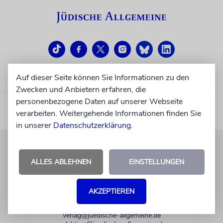
Auf dieser Seite können Sie Informationen zu den
Zwecken und Anbietern erfahren, die
personenbezogene Daten auf unserer Webseite
verarbeiten. Weitergehende Informationen finden Sie
in unserer
Datenschutzerklärung
.
KUNDENSERVICE
ALLES ABLEHNEN
EINSTELLUNGEN
+49 30 275833 0
Mo-Do 9-17 Uhr
AKZEPTIEREN
Fr 9-14 Uhr
verlag@juedische-allgemeine.de