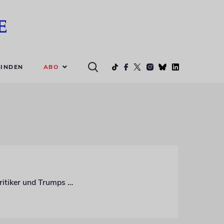
ABO
INDEN
Diplomat Itamar Rabinovich über künftige amerikanische Nahostpolitik, linke Israelkritiker und Trumps Erbe