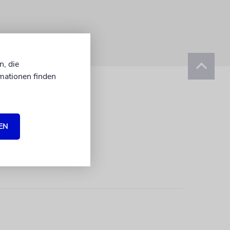
n, die
mationen finden
EN