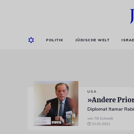
POLITIK
JÜDISCHE WELT
ISRA
USA
»Andere Prior
von Till Schmidt
21.01.2021