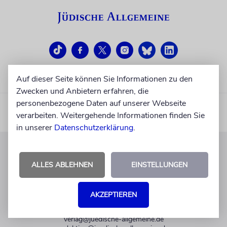
Auf dieser Seite können Sie Informationen zu den
Zwecken und Anbietern erfahren, die
personenbezogene Daten auf unserer Webseite
verarbeiten. Weitergehende Informationen finden Sie
in unserer
Datenschutzerklärung
.
KUNDENSERVICE
ALLES ABLEHNEN
EINSTELLUNGEN
+49 30 275833 0
Mo-Do 9-17 Uhr
AKZEPTIEREN
Fr 9-14 Uhr
verlag@juedische-allgemeine.de