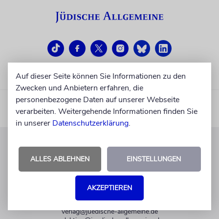
Auf dieser Seite können Sie Informationen zu den
Zwecken und Anbietern erfahren, die
personenbezogene Daten auf unserer Webseite
verarbeiten. Weitergehende Informationen finden Sie
in unserer
Datenschutzerklärung
.
KUNDENSERVICE
ALLES ABLEHNEN
EINSTELLUNGEN
+49 30 275833 0
Mo-Do 9-17 Uhr
AKZEPTIEREN
Fr 9-14 Uhr
verlag@juedische-allgemeine.de