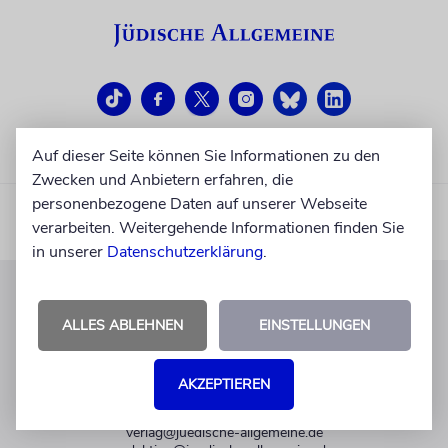
Auf dieser Seite können Sie Informationen zu den
Zwecken und Anbietern erfahren, die
personenbezogene Daten auf unserer Webseite
verarbeiten. Weitergehende Informationen finden Sie
in unserer
Datenschutzerklärung
.
KUNDENSERVICE
ALLES ABLEHNEN
EINSTELLUNGEN
+49 30 275833 0
Mo-Do 9-17 Uhr
AKZEPTIEREN
Fr 9-14 Uhr
verlag@juedische-allgemeine.de