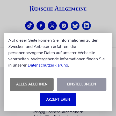
Auf dieser Seite können Sie Informationen zu den
Zwecken und Anbietern erfahren, die
personenbezogene Daten auf unserer Webseite
verarbeiten. Weitergehende Informationen finden Sie
in unserer
Datenschutzerklärung
.
KUNDENSERVICE
ALLES ABLEHNEN
EINSTELLUNGEN
+49 30 275833 0
Mo-Do 9-17 Uhr
AKZEPTIEREN
Fr 9-14 Uhr
verlag@juedische-allgemeine.de