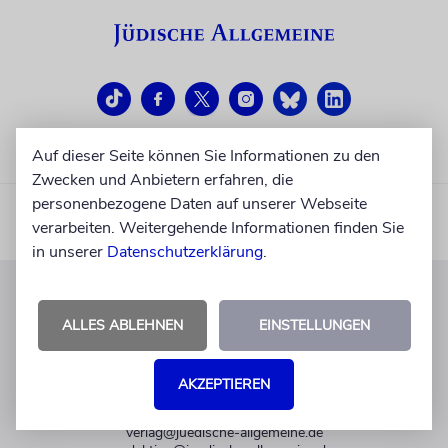
Auf dieser Seite können Sie Informationen zu den
Zwecken und Anbietern erfahren, die
personenbezogene Daten auf unserer Webseite
verarbeiten. Weitergehende Informationen finden Sie
in unserer
Datenschutzerklärung
.
KUNDENSERVICE
ALLES ABLEHNEN
EINSTELLUNGEN
+49 30 275833 0
Mo-Do 9-17 Uhr
AKZEPTIEREN
Fr 9-14 Uhr
verlag@juedische-allgemeine.de