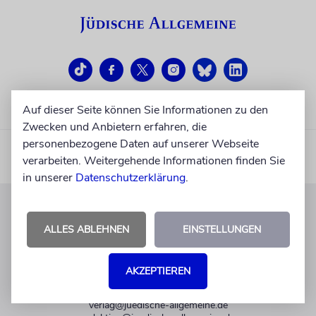
Auf dieser Seite können Sie Informationen zu den
Zwecken und Anbietern erfahren, die
personenbezogene Daten auf unserer Webseite
verarbeiten. Weitergehende Informationen finden Sie
in unserer
Datenschutzerklärung
.
KUNDENSERVICE
ALLES ABLEHNEN
EINSTELLUNGEN
+49 30 275833 0
Mo-Do 9-17 Uhr
AKZEPTIEREN
Fr 9-14 Uhr
verlag@juedische-allgemeine.de