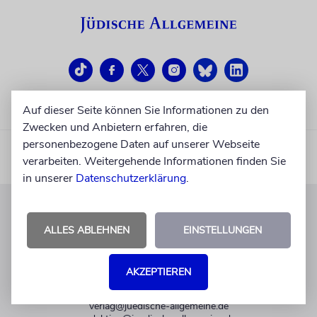
Auf dieser Seite können Sie Informationen zu den
Zwecken und Anbietern erfahren, die
personenbezogene Daten auf unserer Webseite
verarbeiten. Weitergehende Informationen finden Sie
in unserer
Datenschutzerklärung
.
KUNDENSERVICE
ALLES ABLEHNEN
EINSTELLUNGEN
+49 30 275833 0
Mo-Do 9-17 Uhr
AKZEPTIEREN
Fr 9-14 Uhr
verlag@juedische-allgemeine.de