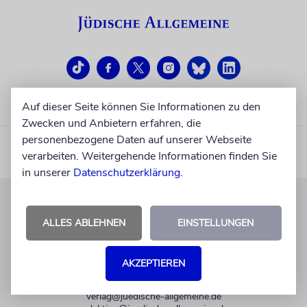
Auf dieser Seite können Sie Informationen zu den
Zwecken und Anbietern erfahren, die
personenbezogene Daten auf unserer Webseite
verarbeiten. Weitergehende Informationen finden Sie
in unserer
Datenschutzerklärung
.
KUNDENSERVICE
ALLES ABLEHNEN
EINSTELLUNGEN
+49 30 275833 0
Mo-Do 9-17 Uhr
AKZEPTIEREN
Fr 9-14 Uhr
verlag@juedische-allgemeine.de