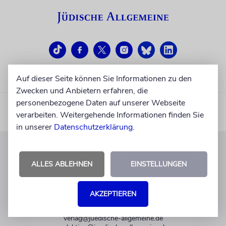
Auf dieser Seite können Sie Informationen zu den
Zwecken und Anbietern erfahren, die
personenbezogene Daten auf unserer Webseite
verarbeiten. Weitergehende Informationen finden Sie
in unserer
Datenschutzerklärung
.
KUNDENSERVICE
ALLES ABLEHNEN
EINSTELLUNGEN
+49 30 275833 0
Mo-Do 9-17 Uhr
AKZEPTIEREN
Fr 9-14 Uhr
verlag@juedische-allgemeine.de