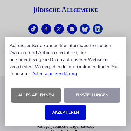
Auf dieser Seite können Sie Informationen zu den
Zwecken und Anbietern erfahren, die
personenbezogene Daten auf unserer Webseite
verarbeiten. Weitergehende Informationen finden Sie
in unserer
Datenschutzerklärung
.
KUNDENSERVICE
ALLES ABLEHNEN
EINSTELLUNGEN
+49 30 275833 0
Mo-Do 9-17 Uhr
AKZEPTIEREN
Fr 9-14 Uhr
verlag@juedische-allgemeine.de