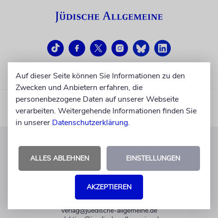
Auf dieser Seite können Sie Informationen zu den
Zwecken und Anbietern erfahren, die
personenbezogene Daten auf unserer Webseite
verarbeiten. Weitergehende Informationen finden Sie
in unserer
Datenschutzerklärung
.
KUNDENSERVICE
ALLES ABLEHNEN
EINSTELLUNGEN
+49 30 275833 0
Mo-Do 9-17 Uhr
AKZEPTIEREN
Fr 9-14 Uhr
verlag@juedische-allgemeine.de