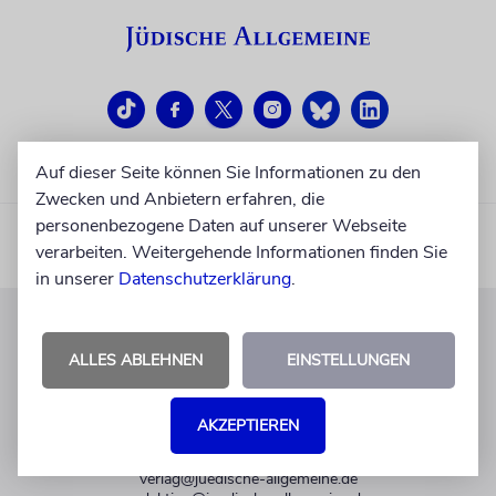
Auf dieser Seite können Sie Informationen zu den
Zwecken und Anbietern erfahren, die
personenbezogene Daten auf unserer Webseite
verarbeiten. Weitergehende Informationen finden Sie
in unserer
Datenschutzerklärung
.
KUNDENSERVICE
ALLES ABLEHNEN
EINSTELLUNGEN
+49 30 275833 0
Mo-Do 9-17 Uhr
AKZEPTIEREN
Fr 9-14 Uhr
verlag@juedische-allgemeine.de