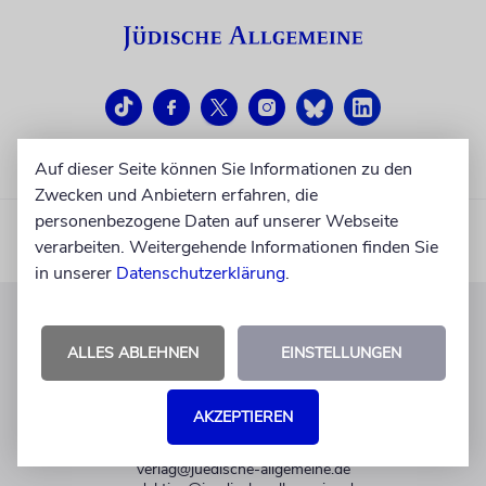
Auf dieser Seite können Sie Informationen zu den
Zwecken und Anbietern erfahren, die
personenbezogene Daten auf unserer Webseite
verarbeiten. Weitergehende Informationen finden Sie
in unserer
Datenschutzerklärung
.
KUNDENSERVICE
ALLES ABLEHNEN
EINSTELLUNGEN
+49 30 275833 0
Mo-Do 9-17 Uhr
AKZEPTIEREN
Fr 9-14 Uhr
verlag@juedische-allgemeine.de