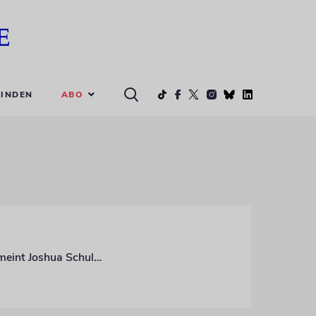
ABO
INDEN
Ja, sagt Kai Diekmann: »Der richtige Weg ist, sie mit Argumenten zu stellen.« Nein, meint Joshua Schultheis: »Die Partei hintertreibt die Pressefreiheit und diffamiert kritische Journalisten, wo immer sie kann.«