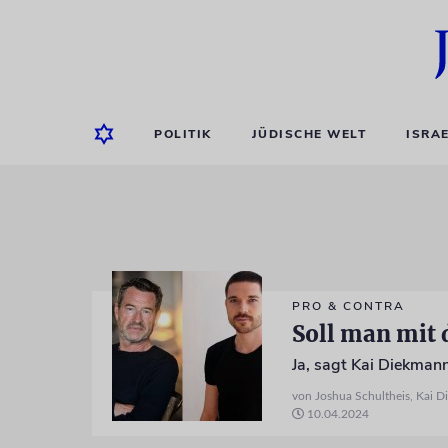
POLITIK
JÜDISCHE WELT
ISRA
PRO & CONTRA
Soll man mit 
von Joshua Schultheis, Kai 
10.04.2024