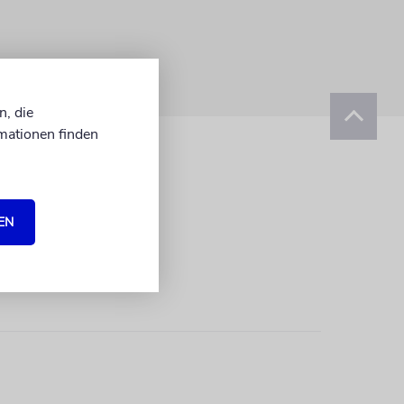
n, die
mationen finden
EN