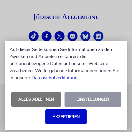
Auf dieser Seite können Sie Informationen zu den
Zwecken und Anbietern erfahren, die
personenbezogene Daten auf unserer Webseite
verarbeiten. Weitergehende Informationen finden Sie
in unserer
Datenschutzerklärung
.
ALLES ABLEHNEN
EINSTELLUNGEN
KUNDENSERVICE
+49 30 275833 0
AKZEPTIEREN
Mo-Do 9-17 Uhr
Fr 9-14 Uhr