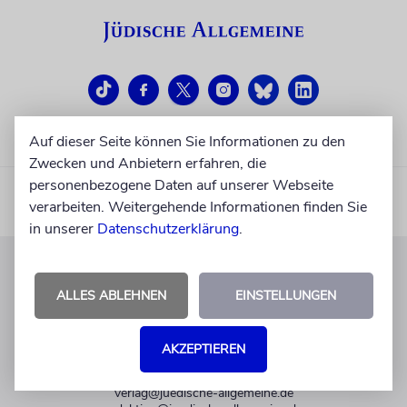
Auf dieser Seite können Sie Informationen zu den
Zwecken und Anbietern erfahren, die
personenbezogene Daten auf unserer Webseite
verarbeiten. Weitergehende Informationen finden Sie
in unserer
Datenschutzerklärung
.
KUNDENSERVICE
ALLES ABLEHNEN
EINSTELLUNGEN
+49 30 275833 0
Mo-Do 9-17 Uhr
AKZEPTIEREN
Fr 9-14 Uhr
verlag@juedische-allgemeine.de