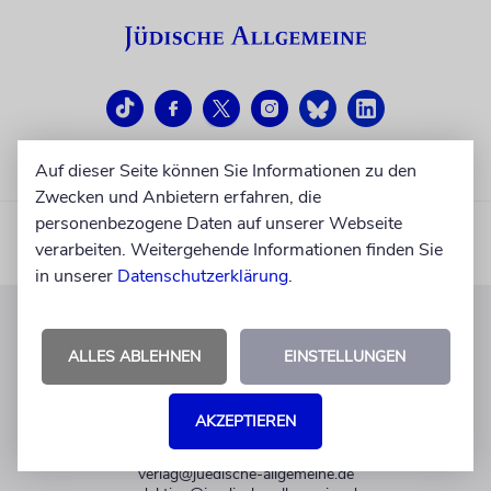
Auf dieser Seite können Sie Informationen zu den
Zwecken und Anbietern erfahren, die
personenbezogene Daten auf unserer Webseite
verarbeiten. Weitergehende Informationen finden Sie
in unserer
Datenschutzerklärung
.
KUNDENSERVICE
ALLES ABLEHNEN
EINSTELLUNGEN
+49 30 275833 0
Mo-Do 9-17 Uhr
AKZEPTIEREN
Fr 9-14 Uhr
verlag@juedische-allgemeine.de