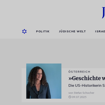
POLITIK
JÜDISCHE WELT
ISRA
ÖSTERREICH
»Geschichte w
von Stefan Schocher
09.07.2025