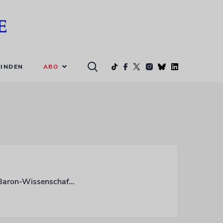
ABO
INDEN
Die US-Historikerin Sarah Abrevaya Stein über Gier, Künstliche Intelligenz und den Baron-Wissenschaftspreis