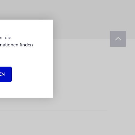
n, die
mationen finden
EN