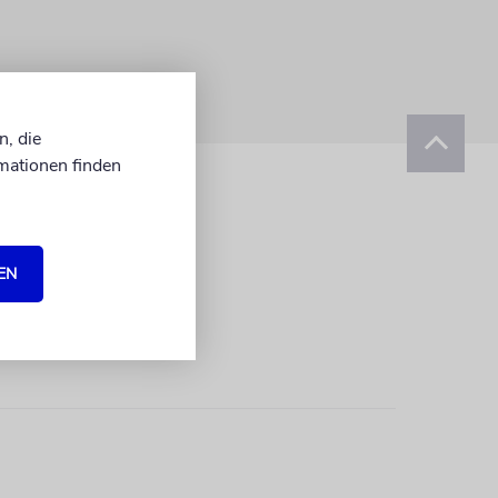
n, die
mationen finden
EN