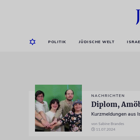
POLITIK
JÜDISCHE WELT
ISRA
NACHRICHTEN
Diplom, Amöb
Kurzmeldungen aus Is
von Sabine Brandes
11.07.2024