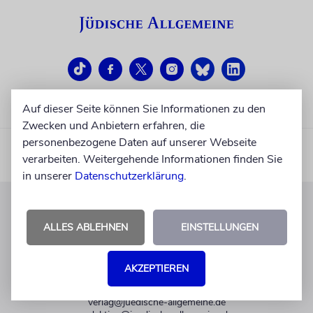
Auf dieser Seite können Sie Informationen zu den
Zwecken und Anbietern erfahren, die
personenbezogene Daten auf unserer Webseite
verarbeiten. Weitergehende Informationen finden Sie
in unserer
Datenschutzerklärung
.
KUNDENSERVICE
ALLES ABLEHNEN
EINSTELLUNGEN
+49 30 275833 0
Mo-Do 9-17 Uhr
AKZEPTIEREN
Fr 9-14 Uhr
verlag@juedische-allgemeine.de